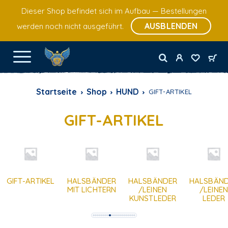
Dieser Shop befindet sich im Aufbau — Bestellungen
AUSBLENDEN
werden noch nicht ausgeführt.
Startseite
Shop
HUND
GIFT-ARTIKEL
GIFT-ARTIKEL
GIFT-ARTIKEL
HALSBÄNDER
HALSBÄNDER
HALSBÄN
MIT LICHTERN
/LEINEN
/LEINEN
KUNSTLEDER
LEDER