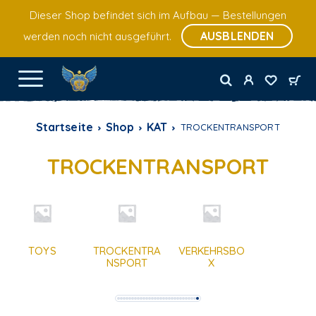
Dieser Shop befindet sich im Aufbau — Bestellungen
AUSBLENDEN
werden noch nicht ausgeführt.
Startseite
Shop
KAT
TROCKENTRANSPORT
TROCKENTRANSPORT
TOYS
TROCKENTRA
VERKEHRSBO
NSPORT
X