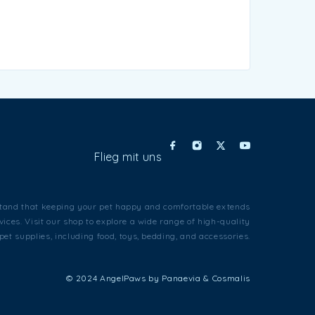
Flieg mit uns
and that keeping your pet happy and comfortable extends
ices. Visit our shop to explore a wide range of high-quality
pet supplies, including food, toys, bedding, and accessories.
© 2024 AngelPaws by Panaevia & Cosmalis