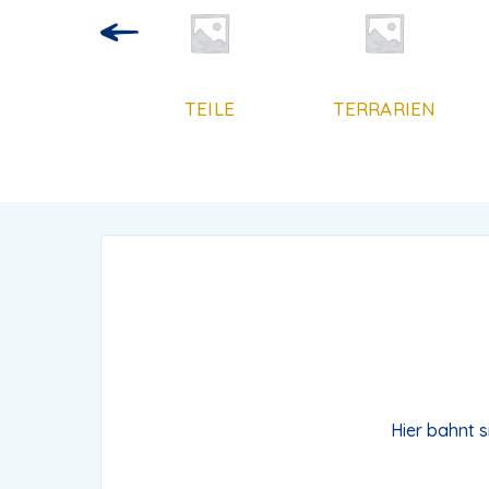
HRUNGSERG
TEILE
TERRARIEN
UNGSMITTE
L
Hier bahnt s