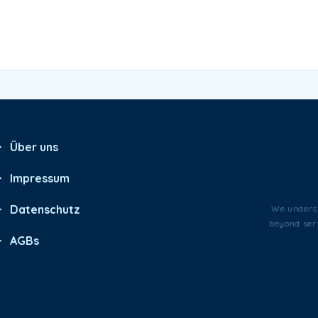
Über uns
Impressum
Datenschutz
We underst
beyond serv
AGBs