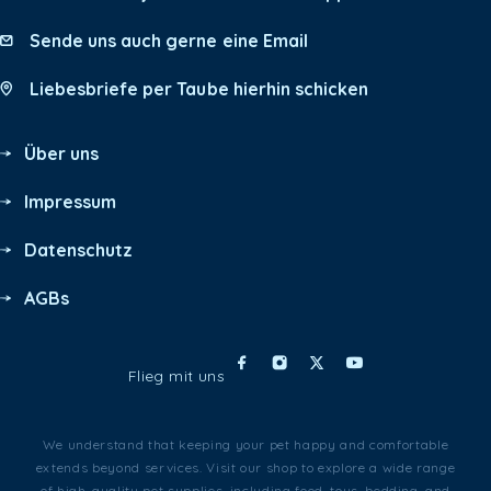
Sende uns auch gerne eine Email
Liebesbriefe per Taube hierhin schicken
Über uns
Impressum
Datenschutz
AGBs
Flieg mit uns
We understand that keeping your pet happy and comfortable
extends beyond services. Visit our shop to explore a wide range
of high-quality pet supplies, including food, toys, bedding, and