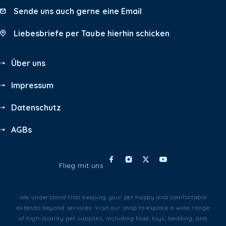
Sende uns auch gerne eine Email
Liebesbriefe per Taube hierhin schicken
Über uns
Impressum
Datenschutz
AGBs
Flieg mit uns
We understand that keeping your pet happy and comfortable
extends beyond services. Visit our shop to explore a wide range
of high-quality pet supplies, including food, toys, bedding, and