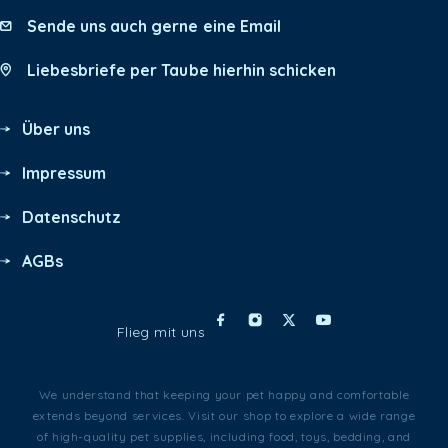
Sende uns auch gerne eine Email
Liebesbriefe per Taube hierhin schicken
Über uns
Impressum
Datenschutz
AGBs
Flieg mit uns
We understand that keeping your pet happy and comfortable
extends beyond services. Visit our shop to explore a wide range
of high-quality pet supplies, including food, toys, bedding, and