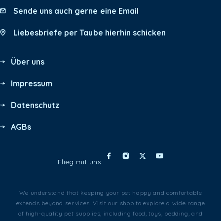
Sende uns auch gerne eine Email
Liebesbriefe per Taube hierhin schicken
Über uns
Impressum
Datenschutz
AGBs
Flieg mit uns
We understand that keeping your pet happy and comfortable
extends beyond services. Visit our shop to explore a wide range
of high-quality pet supplies, including food, toys, bedding, and