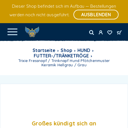
Dieser Shop befindet sich im Aufbau — Bestellungen
AUSBLENDEN
werden noch nicht ausgeführt.
Startseite
Shop
HUND
FUTTER-/TRÄNKETRÖGE
Trixie Fressnapf / Trinknapf Hund Pfötchenmuster
Keramik Hellgrau / Grau
Großes kündigt sich an