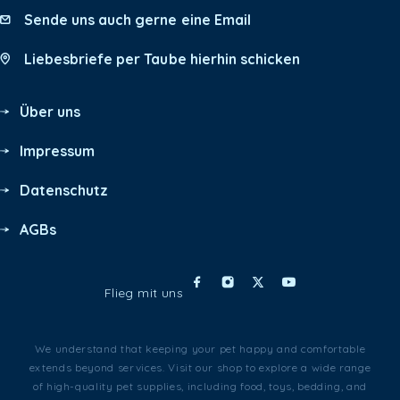
Sende uns auch gerne eine Email
Liebesbriefe per Taube hierhin schicken
Über uns
Impressum
Datenschutz
AGBs
Flieg mit uns
We understand that keeping your pet happy and comfortable
extends beyond services. Visit our shop to explore a wide range
of high-quality pet supplies, including food, toys, bedding, and