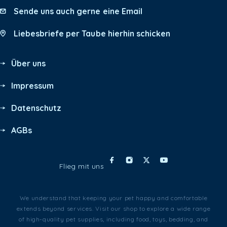
Sende uns auch gerne eine Email
Liebesbriefe per Taube hierhin schicken
Über uns
Impressum
Datenschutz
AGBs
Flieg mit uns
We understand that keeping your pet happy and comfortable
extends beyond services. Visit our shop to explore a wide range
of high-quality pet supplies, including food, toys, bedding, and