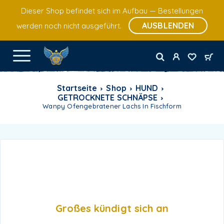
Dieser Shop befindet sich im Aufbau — Bestellungen
AUSBLENDEN
werden noch nicht ausgeführt.
Startseite
Shop
HUND
GETROCKNETE SCHNÄPSE
Wanpy Ofengebratener Lachs In Fischform
Großes kündigt sich an